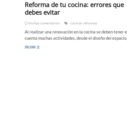
Reforma de tu cocina: errores que
debes evitar
No hay comentarios
cocinas
reformas
Al realizar una renovación en la cocina se deben tener 
cuenta muchas actividades, desde el diseño del espacio
Reforma
Ver más
de
tu
cocina:
errores
que
debes
evitar