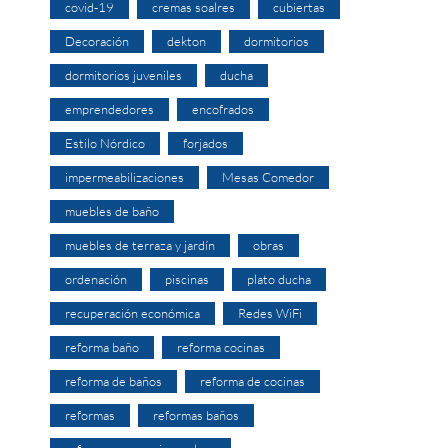
covid-19
cremas soalres
cubiertas
Decoración
dekton
dormitorios
dormitorios juveniles
ducha
emprendedores
encofrados
Estilo Nórdico
forjados
impermeabilizaciones
Mesas Comedor
muebles de baño
muebles de terraza y jardín
obras
ordenación
piscinas
plato ducha
recuperación económica
Redes WiFi
reforma baño
reforma cocinas
reforma de baños
reforma de cocinas
reformas
reformas baños