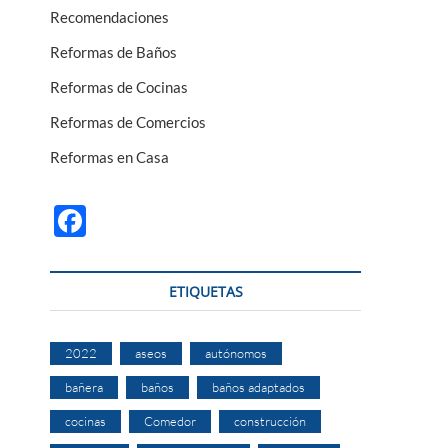
Recomendaciones
Reformas de Baños
Reformas de Cocinas
Reformas de Comercios
Reformas en Casa
F
ac
e
ETIQUETAS
b
o
2022
aseos
autónomos
o
bañera
baños
baños adaptados
k
cocinas
Comedor
construcción