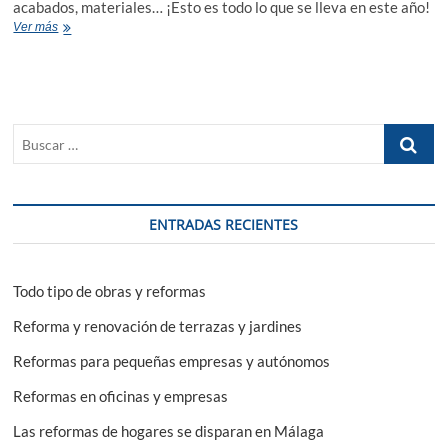
acabados, materiales… ¡Esto es todo lo que se lleva en este año!
¿Pensando
Ver más
en
reformar
el
baño
en
Buscar
2022?
Estas
…
son
las
tendencias
ENTRADAS RECIENTES
que
van
a
triunfar
Todo tipo de obras y reformas
Reforma y renovación de terrazas y jardines
Reformas para pequeñas empresas y autónomos
Reformas en oficinas y empresas
Las reformas de hogares se disparan en Málaga