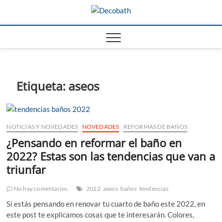
Saltar
Decobath
al
REFORMAS DE BAÑOS Y
COCINAS EN MÁLAGA
contenido
Etiqueta:
aseos
NOTICIAS Y NOVEDADES
NOVEDADES
REFORMAS DE BAÑOS
¿Pensando en reformar el baño en
2022? Estas son las tendencias que van a
triunfar
No hay comentarios
2022
aseos
baños
tendencias
Si estás pensando en renovar tu cuarto de baño este 2022, en
este post te explicamos cosas que te interesarán. Colores,