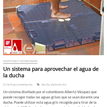
2022?
Estas
son
las
tendencias
que
van
a
triunfar
NOTICIAS Y NOVEDADES
Un sistema para aprovechar el agua de
la ducha
No hay comentarios
ducha
plato ducha
Un sistema diseñado por el colombiano Alberto Vásquez que
puede recoger todas las aguas grises que se usan durante una
ducha. Puede utilizar esta agua gris recogida para tirar de la