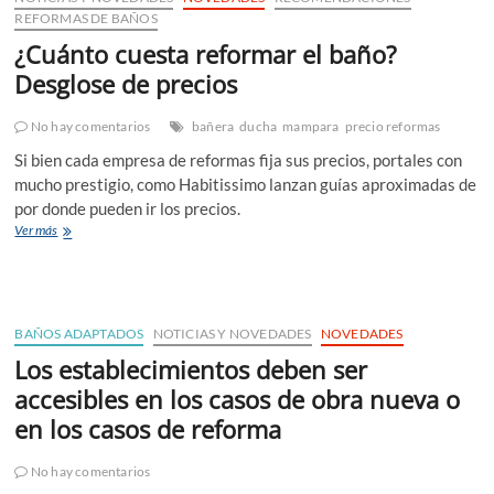
de
REFORMAS DE BAÑOS
precios
¿Cuánto cuesta reformar el baño?
II
Desglose de precios
No hay comentarios
bañera
ducha
mampara
precio reformas
Si bien cada empresa de reformas fija sus precios, portales con
mucho prestigio, como Habitissimo lanzan guías aproximadas de
por donde pueden ir los precios.
¿Cuánto
Ver más
cuesta
reformar
el
baño?
Desglose
BAÑOS ADAPTADOS
NOTICIAS Y NOVEDADES
NOVEDADES
de
Los establecimientos deben ser
precios
accesibles en los casos de obra nueva o
en los casos de reforma
No hay comentarios