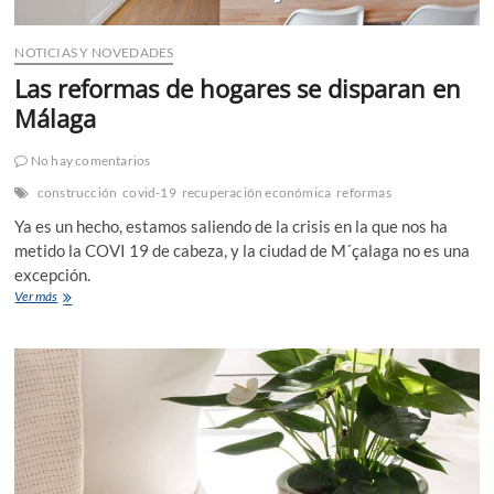
NOTICIAS Y NOVEDADES
Las reformas de hogares se disparan en
Málaga
No hay comentarios
construcción
covid-19
recuperación económica
reformas
Ya es un hecho, estamos saliendo de la crisis en la que nos ha
metido la COVI 19 de cabeza, y la ciudad de M´çalaga no es una
excepción.
Las
Ver más
reformas
de
hogares
se
disparan
en
Málaga