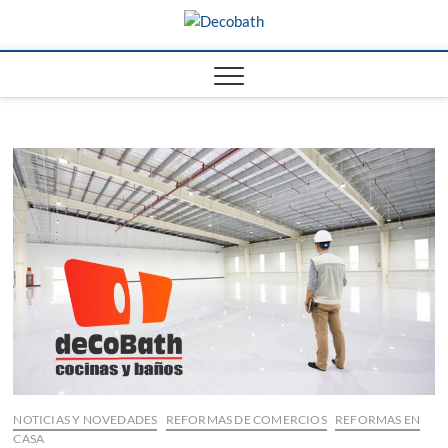
Saltar
Decobath
al
REFORMAS DE BAÑOS Y
COCINAS EN MÁLAGA
contenido
NOTICIAS Y NOVEDADES
REFORMAS DE COMERCIOS
REFORMAS EN
CASA