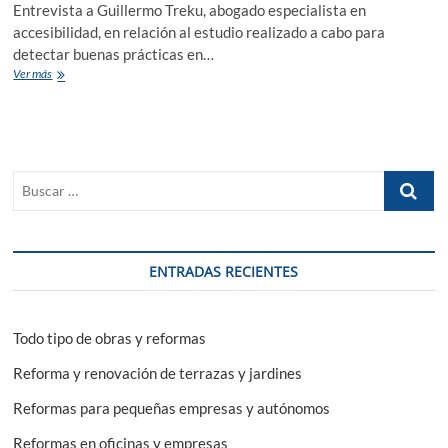
Entrevista a Guillermo Treku, abogado especialista en
accesibilidad, en relación al estudio realizado a cabo para
detectar buenas prácticas en…
Los
Ver más
establecimientos
deben
ser
accesibles
en
Buscar
los
casos
…
de
obra
nueva
ENTRADAS RECIENTES
o
en
los
casos
Todo tipo de obras y reformas
de
reforma
Reforma y renovación de terrazas y jardines
Reformas para pequeñas empresas y autónomos
Reformas en oficinas y empresas