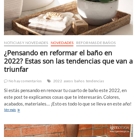
NOTICIAS Y NOVEDADES
NOVEDADES
REFORMAS DE BAÑOS
¿Pensando en reformar el baño en
2022? Estas son las tendencias que van a
triunfar
No hay comentarios
2022
aseos
baños
tendencias
Si estás pensando en renovar tu cuarto de baño este 2022, en
este post te explicamos cosas que te interesarán. Colores,
acabados, materiales… ¡Esto es todo lo que se lleva en este año!
¿Pensando
Ver más
en
reformar
el
baño
en