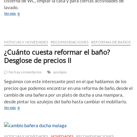
cisterna de WC, limpiar la casa y para ciertas actividades de
lavado.
Un
Ver más
sistema
para
aprovechar
el
agua
NOTICIAS Y NOVEDADES
RECOMENDACIONES
REFORMAS DE BAÑOS
de
¿Cuánto cuesta reformar el baño?
la
ducha
Desglose de precios II
No hay comentarios
azulejos
Seguimos con este interesante post en el que hablamos de los
precios que podemos encontrar en una reforma de baño, desde el
cambio de una bañera por un plato de ducha a una mampara,
desde pintar los azulejos del baño hasta cambiar el mobiliario.
¿Cuánto
Ver más
cuesta
reformar
el
baño?
Desglose
NOTICIAS Y NOVEDADES
NOVEDADES
RECOMENDACIONES