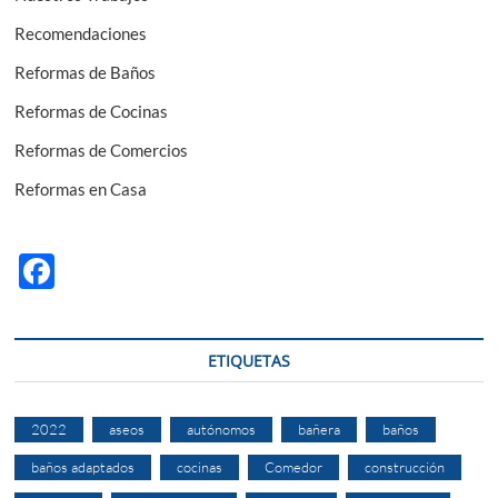
Recomendaciones
Reformas de Baños
Reformas de Cocinas
Reformas de Comercios
Reformas en Casa
F
ac
e
ETIQUETAS
b
o
2022
aseos
autónomos
bañera
baños
o
baños adaptados
cocinas
Comedor
construcción
k