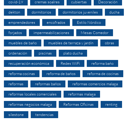
covid-19
cremas soalres
cubiertas
Decoración
dekton
dormitorios
dormitorios juveniles
ducha
emprendedores
encofrados
Estilo Nórdico
forjados
impermeabilizaciones
Mesas Comedor
muebles de baño
muebles de terraza y jardín
obras
ordenación
piscinas
plato ducha
recuperación económica
Redes WiFi
reforma baño
reforma cocinas
reforma de baños
reforma de cocinas
reformas
reformas baños
reformas comercios malaga
reformas locales comerciales
reformas malaga
reformas negocios malaga
Reformas Oficinas
renting
silestone
tendencias