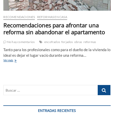
RECOMENDACIONES
REFORMAS EN CASA
Recomendaciones para afrontar una
reforma sin abandonar el apartamento
No hay comentarios
encofrados
forjados
obras
reformas
Tanto para los profesionales como para el dueño de la vivienda lo
ideal es dejar el lugar vacío durante una reforma…
Recomendaciones
Ver más
para
afrontar
una
reforma
sin
Buscar
abandonar
el
…
apartamento
ENTRADAS RECIENTES