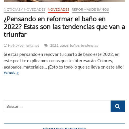
NOTICIAS Y NOVEDADES
NOVEDADES
REFORMAS DE BAÑOS
¿Pensando en reformar el baño en
2022? Estas son las tendencias que van a
triunfar
No hay comentarios
2022
aseos
baños
tendencias
Si estás pensando en renovar tu cuarto de baño este 2022, en
este post te explicamos cosas que te interesarán. Colores,
acabados, materiales… ¡Esto es todo lo que se lleva en este año!
¿Pensando
Ver más
en
reformar
el
baño
en
Buscar
2022?
Estas
…
son
las
tendencias