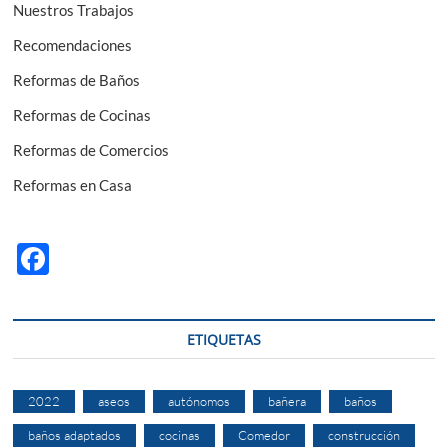
Nuestros Trabajos
Recomendaciones
Reformas de Baños
Reformas de Cocinas
Reformas de Comercios
Reformas en Casa
F
ac
e
ETIQUETAS
b
o
2022
aseos
autónomos
bañera
baños
o
baños adaptados
cocinas
Comedor
construcción