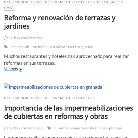
RECOMENDACIONES
REFORMAS DE COMERCIOS
REFORMAS EN
CASA
Reforma y renovación de terrazas y
jardines
No hay comentarios
impermeabilizaciones
muebles de terraza y jardín
Muchos restaurantes y hoteles han aprovechado para realizar
reformas en sus terrazas…
Reforma
Ver más
y
renovación
de
terrazas
y
RECOMENDACIONES
REFORMAS DE COMERCIOS
jardines
Importancia de las impermeabilizaciones
de cubiertas en reformas y obras
No hay comentarios
cubiertas
impermeabilizaciones
piscinas
Las impermeabilizaciones de cubiertas son importante por las