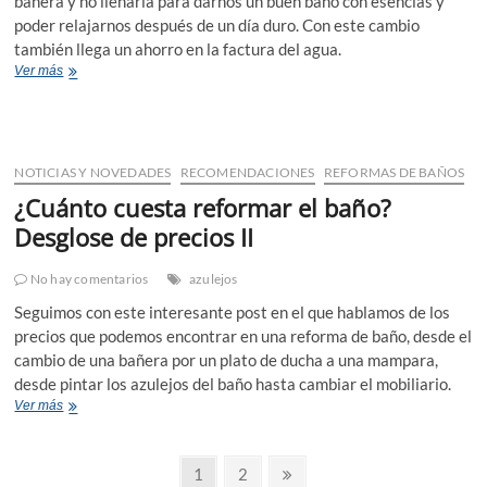
bañera y no llenarla para darnos un buen baño con esencias y
poder relajarnos después de un día duro. Con este cambio
también llega un ahorro en la factura del agua.
Trucos
Ver más
para
que
tu
baño
parezca
NOTICIAS Y NOVEDADES
RECOMENDACIONES
REFORMAS DE BAÑOS
más
¿Cuánto cuesta reformar el baño?
grande
Desglose de precios II
No hay comentarios
azulejos
Seguimos con este interesante post en el que hablamos de los
precios que podemos encontrar en una reforma de baño, desde el
cambio de una bañera por un plato de ducha a una mampara,
desde pintar los azulejos del baño hasta cambiar el mobiliario.
¿Cuánto
Ver más
cuesta
reformar
Navegación
el
Página
Página
Página
1
2
baño?