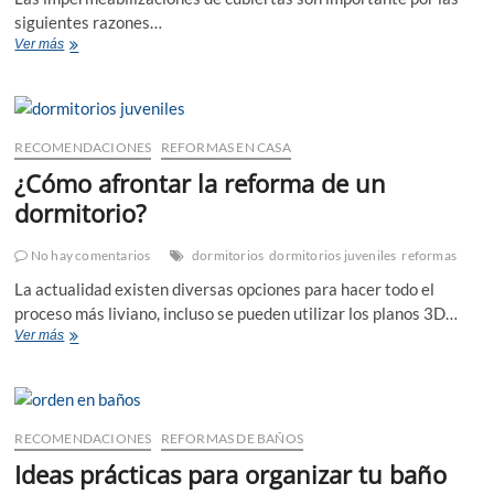
siguientes razones…
Importancia
Ver más
de
las
impermeabilizaciones
de
cubiertas
RECOMENDACIONES
REFORMAS EN CASA
en
¿Cómo afrontar la reforma de un
reformas
y
dormitorio?
obras
No hay comentarios
dormitorios
dormitorios juveniles
reformas
La actualidad existen diversas opciones para hacer todo el
proceso más liviano, incluso se pueden utilizar los planos 3D…
¿Cómo
Ver más
afrontar
la
reforma
de
un
RECOMENDACIONES
REFORMAS DE BAÑOS
dormitorio?
Ideas prácticas para organizar tu baño