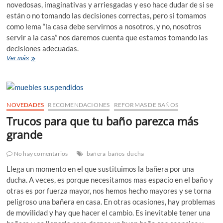
novedosas, imaginativas y arriesgadas y eso hace dudar de si se
están o no tomando las decisiones correctas, pero si tomamos
como lema “la casa debe servirnos a nosotros, y no, nosotros
servir a la casa” nos daremos cuenta que estamos tomando las
decisiones adecuadas.
Ideas
Ver más
para
reformar
un
piso
pequeño
NOVEDADES
RECOMENDACIONES
REFORMAS DE BAÑOS
y
Trucos para que tu baño parezca más
hacer
que
grande
parezcan
más
No hay comentarios
bañera
baños
ducha
grandes.
Claves
Llega un momento en el que sustituimos la bañera por una
para
ducha. A veces, es porque necesitamos mas espacio en el baño y
ganar
otras es por fuerza mayor, nos hemos hecho mayores y se torna
espacio
peligroso una bañera en casa. En otras ocasiones, hay problemas
de movilidad y hay que hacer el cambio. Es inevitable tener una