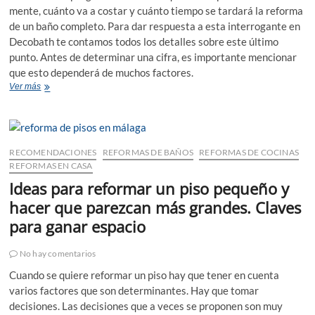
mente, cuánto va a costar y cuánto tiempo se tardará la reforma
de un baño completo. Para dar respuesta a esta interrogante en
Decobath te contamos todos los detalles sobre este último
punto. Antes de determinar una cifra, es importante mencionar
que esto dependerá de muchos factores.
¿Cuánto
Ver más
se
tarda
la
reforma
de
RECOMENDACIONES
REFORMAS DE BAÑOS
REFORMAS DE COCINAS
un
REFORMAS EN CASA
baño
Ideas para reformar un piso pequeño y
completo?
hacer que parezcan más grandes. Claves
para ganar espacio
No hay comentarios
Cuando se quiere reformar un piso hay que tener en cuenta
varios factores que son determinantes. Hay que tomar
decisiones. Las decisiones que a veces se proponen son muy