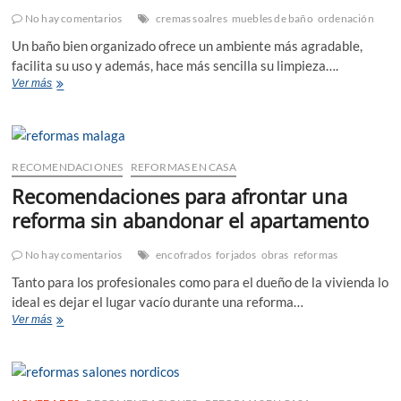
No hay comentarios
cremas soalres
muebles de baño
ordenación
Un baño bien organizado ofrece un ambiente más agradable,
facilita su uso y además, hace más sencilla su limpieza….
Ideas
Ver más
prácticas
para
organizar
tu
baño
RECOMENDACIONES
REFORMAS EN CASA
Recomendaciones para afrontar una
reforma sin abandonar el apartamento
No hay comentarios
encofrados
forjados
obras
reformas
Tanto para los profesionales como para el dueño de la vivienda lo
ideal es dejar el lugar vacío durante una reforma…
Recomendaciones
Ver más
para
afrontar
una
reforma
sin