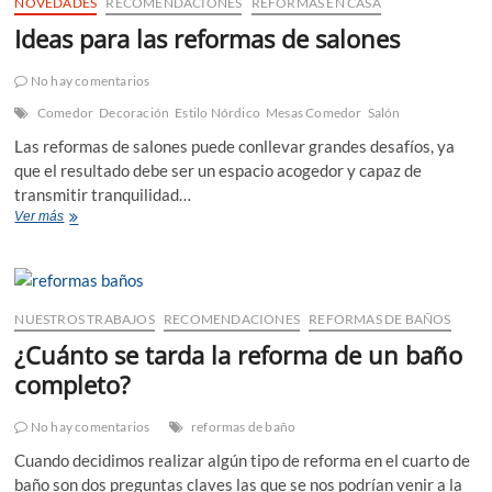
NOVEDADES
RECOMENDACIONES
REFORMAS EN CASA
abandonar
Ideas para las reformas de salones
el
apartamento
No hay comentarios
Comedor
Decoración
Estilo Nórdico
Mesas Comedor
Salón
Las reformas de salones puede conllevar grandes desafíos, ya
que el resultado debe ser un espacio acogedor y capaz de
transmitir tranquilidad…
Ideas
Ver más
para
las
reformas
de
salones
NUESTROS TRABAJOS
RECOMENDACIONES
REFORMAS DE BAÑOS
¿Cuánto se tarda la reforma de un baño
completo?
No hay comentarios
reformas de baño
Cuando decidimos realizar algún tipo de reforma en el cuarto de
baño son dos preguntas claves las que se nos podrían venir a la