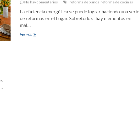
No hay comentarios
reforma de baños
reforma de cocinas
La eficiencia energética se puede lograr haciendo una seri
de reformas en el hogar. Sobretodo si hay elementos en
mal…
Reforma
Ver más
tus
baños
y
cocina
para
conseguir
el
rendimiento
es
energético
e…
en
tu
hogar