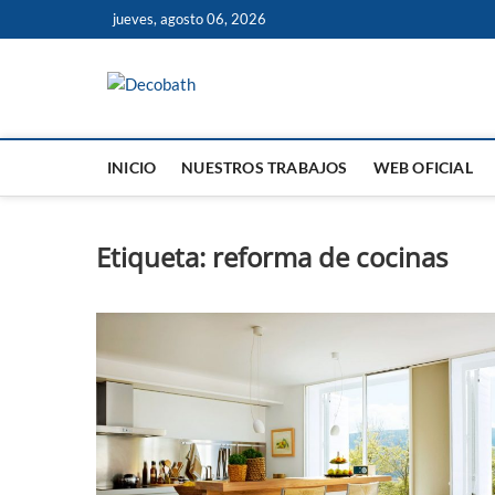
Saltar
jueves, agosto 06, 2026
al
contenido
Decobath
REFORMAS DE BAÑOS Y COCINAS EN MÁLA
INICIO
NUESTROS TRABAJOS
WEB OFICIAL
Etiqueta:
reforma de cocinas