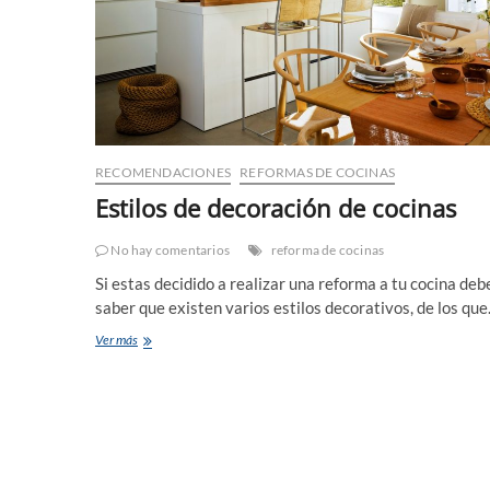
RECOMENDACIONES
REFORMAS DE COCINAS
Estilos de decoración de cocinas
No hay comentarios
reforma de cocinas
Si estas decidido a realizar una reforma a tu cocina deb
saber que existen varios estilos decorativos, de los qu
Estilos
Ver más
de
decoración
de
cocinas