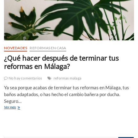
NOVEDADES
REFORMAS EN CASA
¿Qué hacer después de terminar tus
reformas en Málaga?
No hay comentarios
reformas malaga
Ya sea porque acabas de terminar tus reformas en Málaga, tus
baños adaptados, o has hecho el cambio bañera por ducha.
Seguro…
¿Qué
Ver más
hacer
después
de
terminar
tus