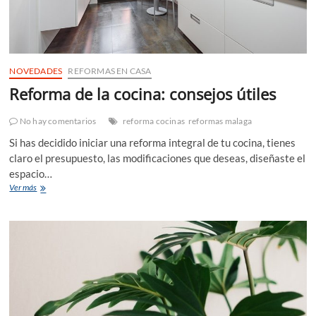
NOVEDADES
REFORMAS EN CASA
Reforma de la cocina: consejos útiles
No hay comentarios
reforma cocinas
reformas malaga
Si has decidido iniciar una reforma integral de tu cocina, tienes
claro el presupuesto, las modificaciones que deseas, diseñaste el
espacio…
Reforma
Ver más
de
la
cocina:
consejos
útiles