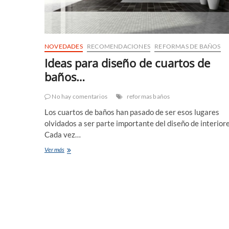
NOVEDADES
RECOMENDACIONES
REFORMAS DE BAÑOS
Ideas para diseño de cuartos de
baños…
No hay comentarios
reformas baños
Los cuartos de baños han pasado de ser esos lugares
olvidados a ser parte importante del diseño de interiore
Cada vez…
Ideas
Ver más
para
diseño
de
cuartos
de
baños…