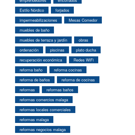
emprendedores
encofrados
Estilo Nórdico
forjados
impermeabilizaciones
Mesas Comedor
muebles de baño
muebles de terraza y jardín
obras
ordenación
piscinas
plato ducha
recuperación económica
Redes WiFi
reforma baño
reforma cocinas
reforma de baños
reforma de cocinas
reformas
reformas baños
reformas comercios malaga
reformas locales comerciales
reformas malaga
reformas negocios malaga