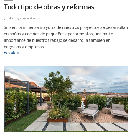
Todo tipo de obras y reformas
No hay comentarios
Si bien, la inmensa mayoría de nuestros proyectos se desarrollan
en baños y cocinas de pequeños apartamentos, una parte
importante de nuestro trabajo se desarrolla también en
negocios y empresas…
Todo
Ver más
tipo
de
obras
y
reformas