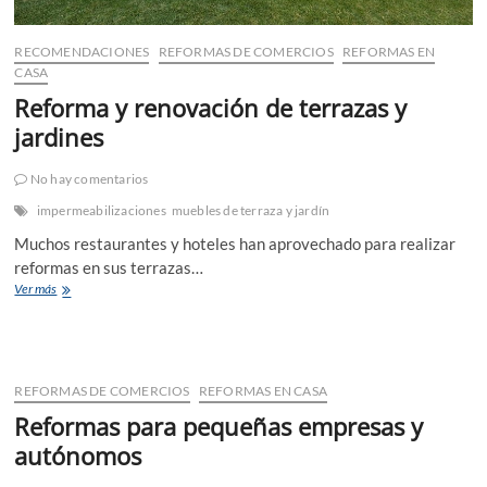
RECOMENDACIONES
REFORMAS DE COMERCIOS
REFORMAS EN
CASA
Reforma y renovación de terrazas y
jardines
No hay comentarios
impermeabilizaciones
muebles de terraza y jardín
Muchos restaurantes y hoteles han aprovechado para realizar
reformas en sus terrazas…
Reforma
Ver más
y
renovación
de
terrazas
y
REFORMAS DE COMERCIOS
REFORMAS EN CASA
jardines
Reformas para pequeñas empresas y
autónomos