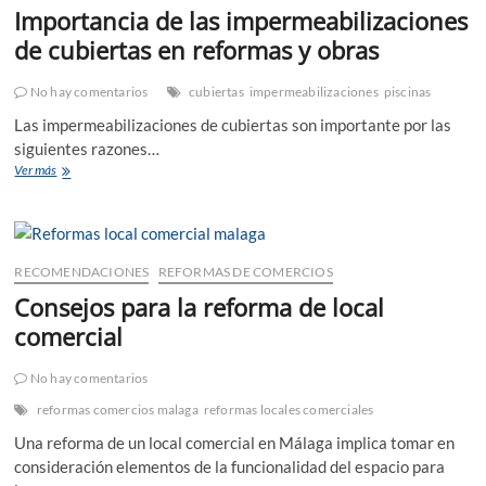
Importancia de las impermeabilizaciones
de cubiertas en reformas y obras
No hay comentarios
cubiertas
impermeabilizaciones
piscinas
Las impermeabilizaciones de cubiertas son importante por las
siguientes razones…
Importancia
Ver más
de
las
impermeabilizaciones
de
cubiertas
RECOMENDACIONES
REFORMAS DE COMERCIOS
en
Consejos para la reforma de local
reformas
y
comercial
obras
No hay comentarios
reformas comercios malaga
reformas locales comerciales
Una reforma de un local comercial en Málaga implica tomar en
consideración elementos de la funcionalidad del espacio para