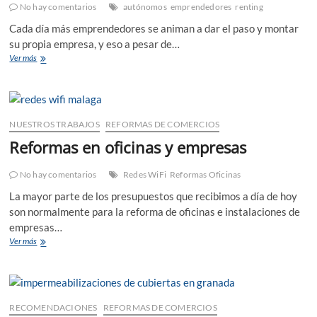
No hay comentarios
autónomos
emprendedores
renting
Cada día más emprendedores se animan a dar el paso y montar
su propia empresa, y eso a pesar de…
Reformas
Ver más
para
pequeñas
empresas
y
autónomos
NUESTROS TRABAJOS
REFORMAS DE COMERCIOS
Reformas en oficinas y empresas
No hay comentarios
Redes WiFi
Reformas Oficinas
La mayor parte de los presupuestos que recibimos a día de hoy
son normalmente para la reforma de oficinas e instalaciones de
empresas…
Reformas
Ver más
en
oficinas
y
empresas
RECOMENDACIONES
REFORMAS DE COMERCIOS