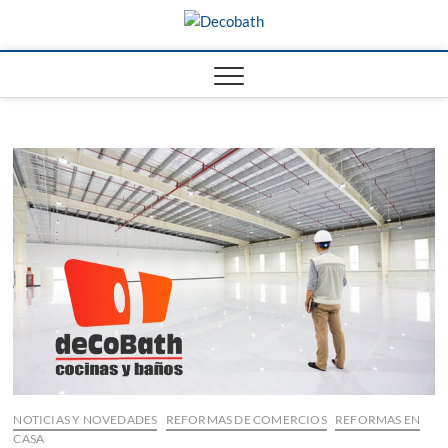
Saltar
Decobath
al
REFORMAS DE BAÑOS Y
COCINAS EN MÁLAGA
contenido
NOTICIAS Y NOVEDADES
REFORMAS DE COMERCIOS
REFORMAS EN
CASA