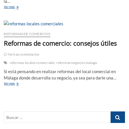
la…
Consejos
Ver más
para
la
reforma
de
local
REFORMAS DE COMERCIOS
comercial
Reformas de comercio: consejos útiles
No hay comentarios
reformas locales comerciales
reformas negocios malaga
Si está pensando en realizar reformas del local comercial en
Málaga donde desarrolla su negocio, ya sea para darle una…
Reformas
Ver más
de
comercio:
consejos
útiles
Buscar
…