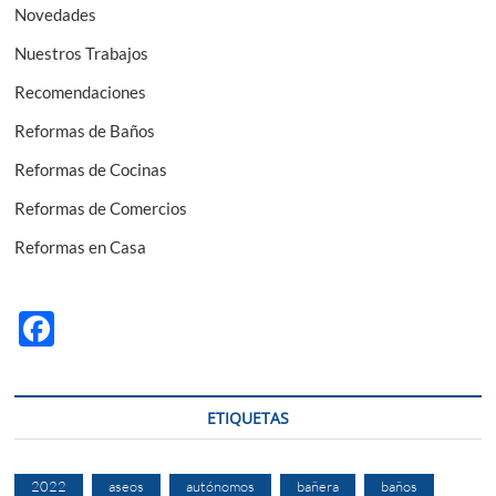
Novedades
Nuestros Trabajos
Recomendaciones
Reformas de Baños
Reformas de Cocinas
Reformas de Comercios
Reformas en Casa
F
ac
e
ETIQUETAS
b
o
2022
aseos
autónomos
bañera
baños