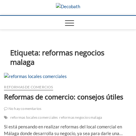
Saltar
Decobath
al
REFORMAS DE BAÑOS Y
COCINAS EN MÁLAGA
contenido
Etiqueta:
reformas negocios
malaga
REFORMAS DE COMERCIOS
Reformas de comercio: consejos útiles
No hay comentarios
reformas locales comerciales
reformas negocios malaga
Si está pensando en realizar reformas del local comercial en
Málaga donde desarrolla su negocio, ya sea para darle una…