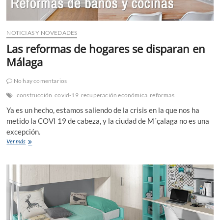
NOTICIAS Y NOVEDADES
Las reformas de hogares se disparan en
Málaga
No hay comentarios
construcción
covid-19
recuperación económica
reformas
Ya es un hecho, estamos saliendo de la crisis en la que nos ha
metido la COVI 19 de cabeza, y la ciudad de M´çalaga no es una
excepción.
Las
Ver más
reformas
de
hogares
se
disparan
en
Málaga