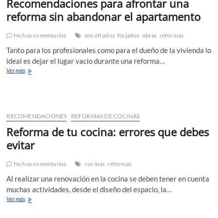
Recomendaciones para afrontar una
reforma sin abandonar el apartamento
No hay comentarios
encofrados
forjados
obras
reformas
Tanto para los profesionales como para el dueño de la vivienda lo
ideal es dejar el lugar vacío durante una reforma…
Recomendaciones
Ver más
para
afrontar
una
reforma
sin
RECOMENDACIONES
REFORMAS DE COCINAS
abandonar
Reforma de tu cocina: errores que debes
el
apartamento
evitar
No hay comentarios
cocinas
reformas
Al realizar una renovación en la cocina se deben tener en cuenta
muchas actividades, desde el diseño del espacio, la…
Reforma
Ver más
de
tu