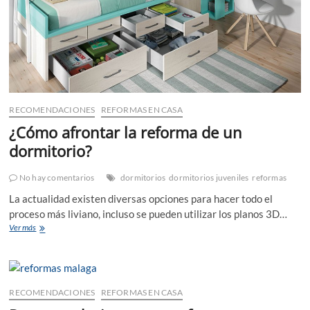
RECOMENDACIONES
REFORMAS EN CASA
¿Cómo afrontar la reforma de un
dormitorio?
No hay comentarios
dormitorios
dormitorios juveniles
reformas
La actualidad existen diversas opciones para hacer todo el
proceso más liviano, incluso se pueden utilizar los planos 3D…
¿Cómo
Ver más
afrontar
la
reforma
de
un
RECOMENDACIONES
REFORMAS EN CASA
dormitorio?