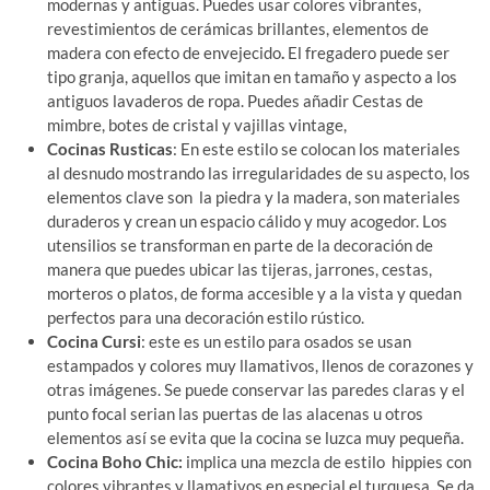
modernas y antiguas. Puedes usar colores vibrantes,
revestimientos de cerámicas brillantes, elementos de
madera con efecto de envejecido
.
El fregadero puede ser
tipo granja, aquellos que imitan en tamaño y aspecto a los
antiguos lavaderos de ropa. Puedes añadir Cestas de
mimbre, botes de cristal y vajillas vintage,
Cocinas
Rusticas
: En este estilo se colocan los materiales
al desnudo mostrando las irregularidades de su aspecto, los
elementos clave son la piedra y la madera, son materiales
duraderos y crean un espacio cálido y muy acogedor. Los
utensilios se transforman en parte de la decoración de
manera que puedes ubicar las tijeras, jarrones, cestas,
morteros o platos, de forma accesible y a la vista y quedan
perfectos para una decoración estilo rústico.
Cocina Cursi
: este es un estilo para osados se usan
estampados y colores muy llamativos, llenos de corazones y
otras imágenes. Se puede conservar las paredes claras y el
punto focal serian las puertas de las alacenas u otros
elementos así se evita que la cocina se luzca muy pequeña.
Cocina Boho Chic:
implica una mezcla de estilo hippies con
colores vibrantes y llamativos
,
en especial el turquesa. Se da