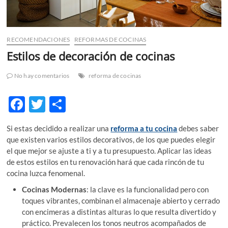
RECOMENDACIONES
REFORMAS DE COCINAS
Estilos de decoración de cocinas
No hay comentarios
reforma de cocinas
F
T
C
ac
w
o
Si estas decidido a realizar una
reforma a tu cocina
debes saber
e
itt
m
que existen varios estilos decorativos, de los que puedes elegir
b
er
p
el que mejor se ajuste a ti y a tu presupuesto. Aplicar las ideas
de estos estilos en tu renovación hará que cada rincón de tu
o
ar
cocina luzca fenomenal.
o
ti
Cocinas Modernas
: la clave es la funcionalidad pero con
k
r
toques vibrantes, combinan el almacenaje abierto y cerrado
con encimeras a distintas alturas lo que resulta divertido y
práctico. Prevalecen los tonos neutros acompañados de