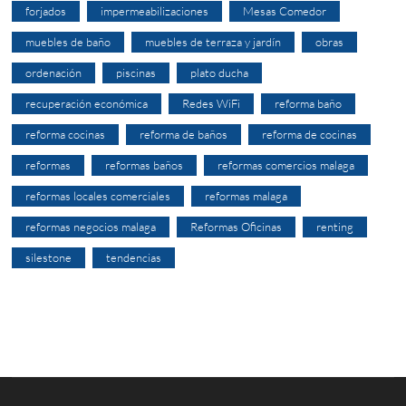
forjados
impermeabilizaciones
Mesas Comedor
muebles de baño
muebles de terraza y jardín
obras
ordenación
piscinas
plato ducha
recuperación económica
Redes WiFi
reforma baño
reforma cocinas
reforma de baños
reforma de cocinas
reformas
reformas baños
reformas comercios malaga
reformas locales comerciales
reformas malaga
reformas negocios malaga
Reformas Oficinas
renting
silestone
tendencias