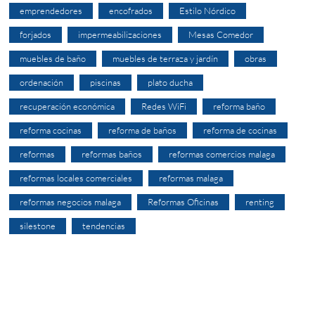
emprendedores
encofrados
Estilo Nórdico
forjados
impermeabilizaciones
Mesas Comedor
muebles de baño
muebles de terraza y jardín
obras
ordenación
piscinas
plato ducha
recuperación económica
Redes WiFi
reforma baño
reforma cocinas
reforma de baños
reforma de cocinas
reformas
reformas baños
reformas comercios malaga
reformas locales comerciales
reformas malaga
reformas negocios malaga
Reformas Oficinas
renting
silestone
tendencias