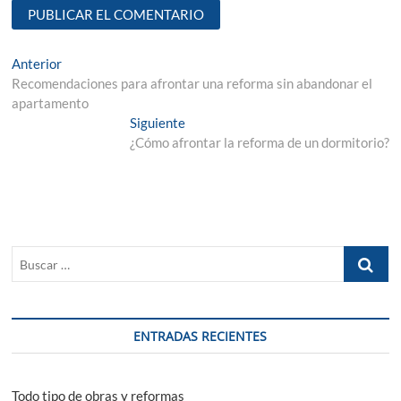
Navegación
Entrada
Anterior
anterior:
Recomendaciones para afrontar una reforma sin abandonar el
de
apartamento
entradas
Entrada
Siguiente
siguiente:
¿Cómo afrontar la reforma de un dormitorio?
Buscar
…
ENTRADAS RECIENTES
Todo tipo de obras y reformas