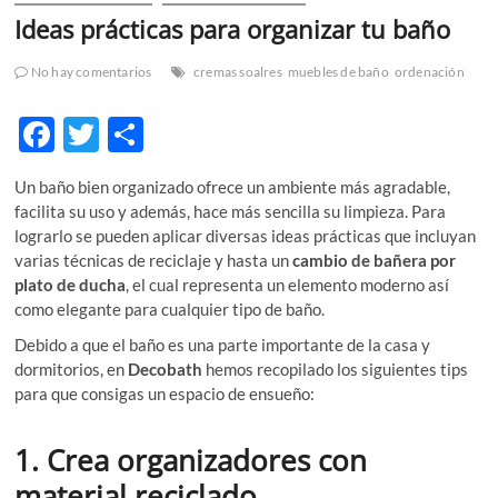
Ideas prácticas para organizar tu baño
No hay comentarios
cremas soalres
muebles de baño
ordenación
F
T
C
ac
w
o
Un baño bien organizado ofrece un ambiente más agradable,
e
itt
m
facilita su uso y además, hace más sencilla su limpieza. Para
b
er
p
lograrlo se pueden aplicar diversas ideas prácticas que incluyan
varias técnicas de reciclaje y hasta un
cambio de bañera por
o
ar
plato de ducha
, el cual representa un elemento moderno así
o
ti
como elegante para cualquier tipo de baño.
k
r
Debido a que el baño es una parte importante de la casa y
dormitorios, en
Decobath
hemos recopilado los siguientes tips
para que consigas un espacio de ensueño:
1. Crea organizadores con
material reciclado