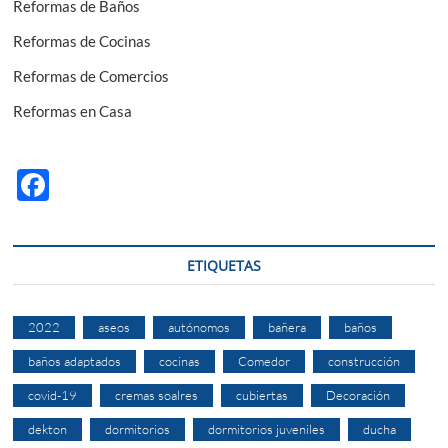
Reformas de Baños
Reformas de Cocinas
Reformas de Comercios
Reformas en Casa
F
ac
e
ETIQUETAS
b
o
2022
aseos
autónomos
bañera
baños
o
baños adaptados
cocinas
Comedor
construcción
k
covid-19
cremas soalres
cubiertas
Decoración
dekton
dormitorios
dormitorios juveniles
ducha